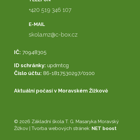
+420 519 346 107
E-MAIL
skola.mz@c-box.cz
IČ:
70948305
ID schránky:
updmtcg
Číslo účtu:
86-1817530297/0100
Aktuální počasí v Moravském Žižkově
© 2026 Základní škola T. G. Masaryka Moravský
Žižkov |
Tvorba webových stránek:
NET boost