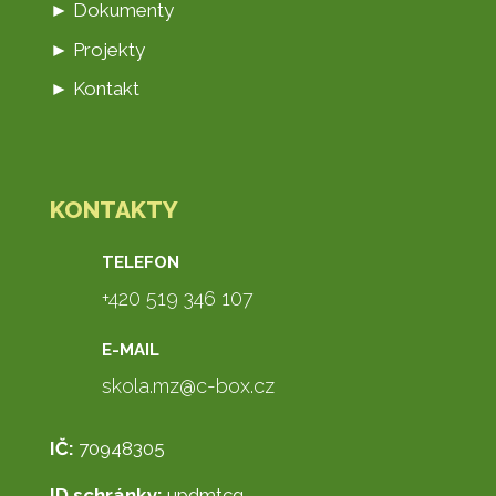
► Dokumenty
► Projekty
► Kontakt
KONTAKTY
TELEFON
+420 519 346 107
E-MAIL
skola.mz@c-box.cz
IČ:
70948305
ID schránky:
updmtcg