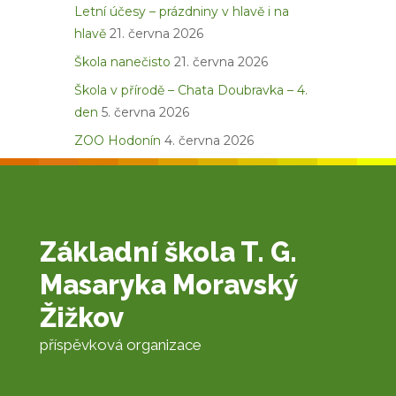
Letní účesy – prázdniny v hlavě i na
hlavě
21. června 2026
Škola nanečisto
21. června 2026
Škola v přírodě – Chata Doubravka – 4.
den
5. června 2026
ZOO Hodonín
4. června 2026
Základní škola T. G.
Masaryka Moravský
Žižkov
příspěvková organizace