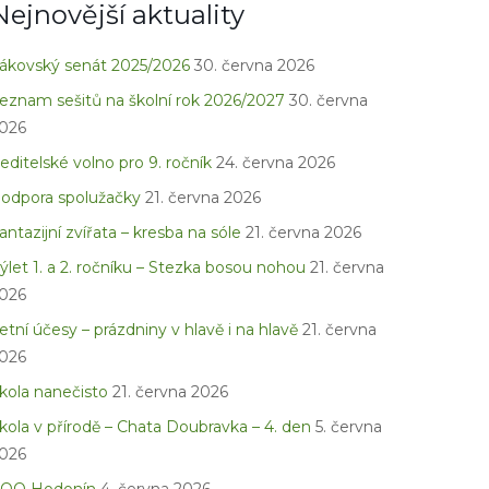
Nejnovější aktuality
ákovský senát 2025/2026
30. června 2026
eznam sešitů na školní rok 2026/2027
30. června
026
editelské volno pro 9. ročník
24. června 2026
odpora spolužačky
21. června 2026
antazijní zvířata – kresba na sóle
21. června 2026
ýlet 1. a 2. ročníku – Stezka bosou nohou
21. června
026
etní účesy – prázdniny v hlavě i na hlavě
21. června
026
kola nanečisto
21. června 2026
kola v přírodě – Chata Doubravka – 4. den
5. června
026