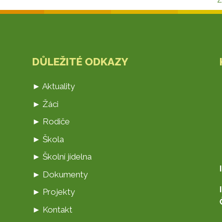
Z
DŮLEŽITÉ ODKAZY
► Aktuality
► Žáci
► Rodiče
► Škola
► Školní jídelna
► Dokumenty
► Projekty
► Kontakt