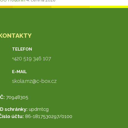
OO Hodonín
4. června 2026
KONTAKTY
TELEFON
+420 519 346 107
E-MAIL
skola.mz@c-box.cz
IČ:
70948305
ID schránky:
updmtcg
Číslo účtu:
86-1817530297/0100