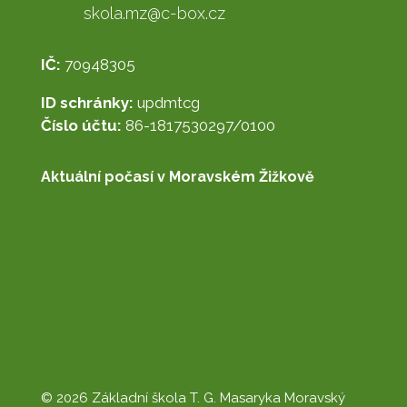
skola.mz@c-box.cz
IČ:
70948305
ID schránky:
updmtcg
Číslo účtu:
86-1817530297/0100
Aktuální počasí v Moravském Žižkově
© 2026 Základní škola T. G. Masaryka Moravský