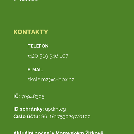
KONTAKTY
TELEFON
+420 519 346 107
E-MAIL
skola.mz@c-box.cz
IČ:
70948305
ID schránky:
updmtcg
Číslo účtu:
86-1817530297/0100
Aktuální počasí v Moravském Žižkově