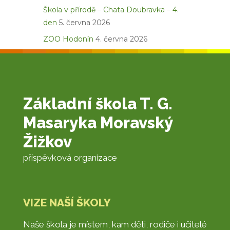
Škola v přírodě – Chata Doubravka – 4.
den
5. června 2026
ZOO Hodonín
4. června 2026
Základní škola T. G.
Masaryka Moravský
Žižkov
příspěvková organizace
VIZE NAŠÍ ŠKOLY
Naše škola je místem, kam děti, rodiče i učitelé