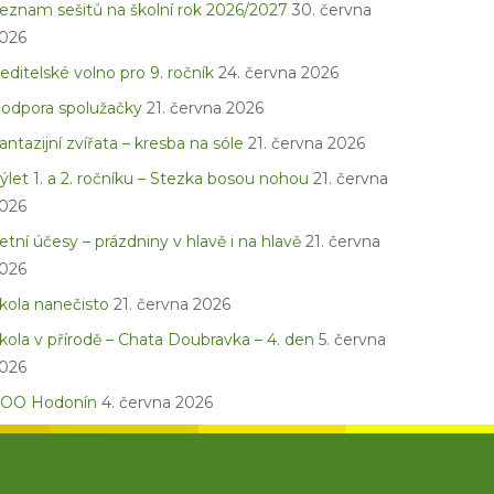
eznam sešitů na školní rok 2026/2027
30. června
026
editelské volno pro 9. ročník
24. června 2026
odpora spolužačky
21. června 2026
antazijní zvířata – kresba na sóle
21. června 2026
ýlet 1. a 2. ročníku – Stezka bosou nohou
21. června
026
etní účesy – prázdniny v hlavě i na hlavě
21. června
026
kola nanečisto
21. června 2026
kola v přírodě – Chata Doubravka – 4. den
5. června
026
OO Hodonín
4. června 2026