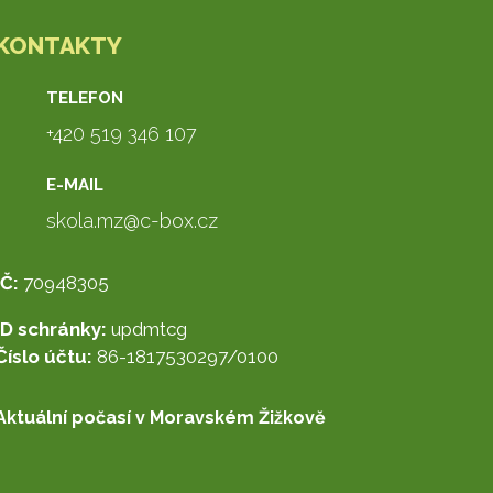
KONTAKTY
TELEFON
+420 519 346 107
E-MAIL
skola.mz@c-box.cz
IČ:
70948305
ID schránky:
updmtcg
Číslo účtu:
86-1817530297/0100
Aktuální počasí v Moravském Žižkově