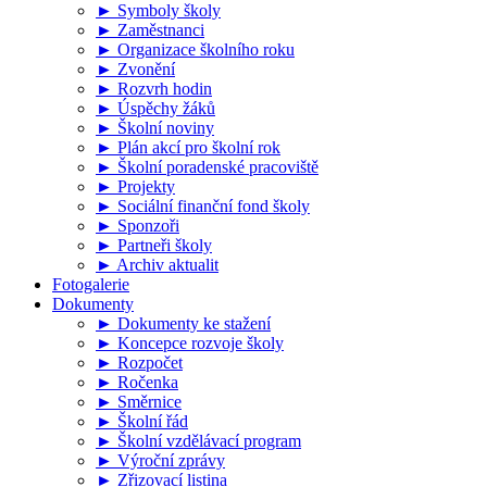
► Symboly školy
► Zaměstnanci
► Organizace školního roku
► Zvonění
► Rozvrh hodin
► Úspěchy žáků
► Školní noviny
► Plán akcí pro školní rok
► Školní poradenské pracoviště
► Projekty
► Sociální finanční fond školy
► Sponzoři
► Partneři školy
► Archiv aktualit
Fotogalerie
Dokumenty
► Dokumenty ke stažení
► Koncepce rozvoje školy
► Rozpočet
► Ročenka
► Směrnice
► Školní řád
► Školní vzdělávací program
► Výroční zprávy
► Zřizovací listina