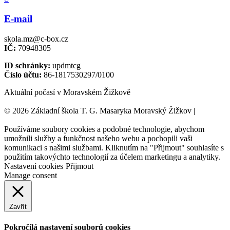
E-mail
skola.mz@c-box.cz
IČ:
70948305
ID schránky:
updmtcg
Číslo účtu:
86-1817530297/0100
Aktuální počasí v Moravském Žižkově
© 2026 Základní škola T. G. Masaryka Moravský Žižkov |
Tvorba
webových stránek:
NET boost
Používáme soubory cookies a podobné technologie, abychom
umožnili služby a funkčnost našeho webu a pochopili vaši
komunikaci s našimi službami. Kliknutím na "Přijmout" souhlasíte s
použitím takovýchto technologií za účelem marketingu a analytiky.
Nastavení cookies
Přijmout
Manage consent
Zavřít
Pokročilá nastavení souborů cookies