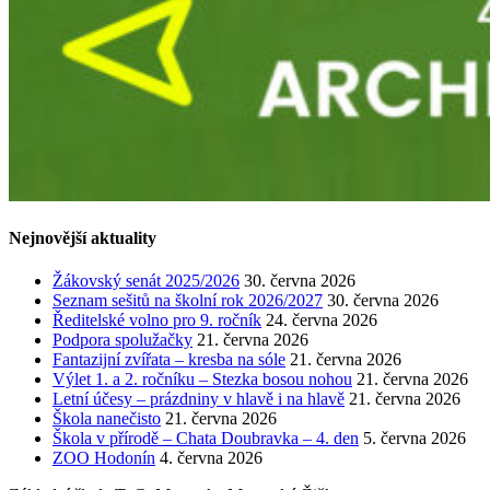
Nejnovější aktuality
Žákovský senát 2025/2026
30. června 2026
Seznam sešitů na školní rok 2026/2027
30. června 2026
Ředitelské volno pro 9. ročník
24. června 2026
Podpora spolužačky
21. června 2026
Fantazijní zvířata – kresba na sóle
21. června 2026
Výlet 1. a 2. ročníku – Stezka bosou nohou
21. června 2026
Letní účesy – prázdniny v hlavě i na hlavě
21. června 2026
Škola nanečisto
21. června 2026
Škola v přírodě – Chata Doubravka – 4. den
5. června 2026
ZOO Hodonín
4. června 2026