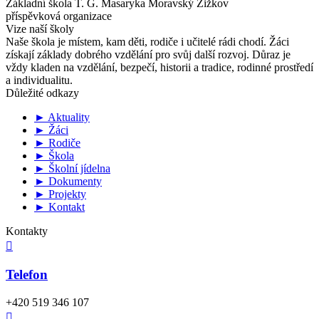
Základní škola T. G. Masaryka Moravský Žižkov
příspěvková organizace
Vize naší školy
Naše škola je místem, kam děti, rodiče i učitelé rádi chodí. Žáci
získají základy dobrého vzdělání pro svůj další rozvoj. Důraz je
vždy kladen na vzdělání, bezpečí, historii a tradice, rodinné prostředí
a individualitu.
Důležité odkazy
► Aktuality
► Žáci
► Rodiče
► Škola
► Školní jídelna
► Dokumenty
► Projekty
► Kontakt
Kontakty

Telefon
+420 519 346 107
