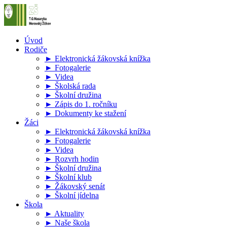
Úvod
Rodiče
► Elektronická žákovská knížka
► Fotogalerie
► Videa
► Školská rada
► Školní družina
► Zápis do 1. ročníku
► Dokumenty ke stažení
Žáci
► Elektronická žákovská knížka
► Fotogalerie
► Videa
► Rozvrh hodin
► Školní družina
► Školní klub
► Žákovský senát
► Školní jídelna
Škola
► Aktuality
► Naše škola