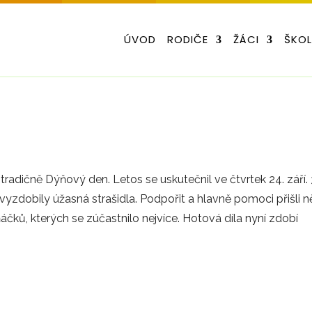
ÚVOD
RODIČE
ŽÁCI
ŠKO
tradičně Dýňový den. Letos se uskutečnil ve čtvrtek 24. září. 
yzdobily úžasná strašidla. Podpořit a hlavně pomoci přišli n
áčků, kterých se zúčastnilo nejvíce. Hotová díla nyní zdobí