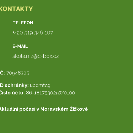
KONTAKTY
TELEFON
+420 519 346 107
E-MAIL
skola.mz@c-box.cz
IČ:
70948305
ID schránky:
updmtcg
Číslo účtu:
86-1817530297/0100
Aktuální počasí v Moravském Žižkově