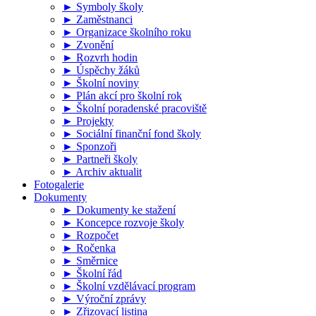
► Symboly školy
► Zaměstnanci
► Organizace školního roku
► Zvonění
► Rozvrh hodin
► Úspěchy žáků
► Školní noviny
► Plán akcí pro školní rok
► Školní poradenské pracoviště
► Projekty
► Sociální finanční fond školy
► Sponzoři
► Partneři školy
► Archiv aktualit
Fotogalerie
Dokumenty
► Dokumenty ke stažení
► Koncepce rozvoje školy
► Rozpočet
► Ročenka
► Směrnice
► Školní řád
► Školní vzdělávací program
► Výroční zprávy
► Zřizovací listina