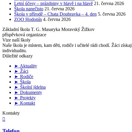
Letní účesy – prázdniny v hlavě i na hlavě
21. června 2026
Škola nanečisto
21. června 2026
Škola v přírodě – Chata Doubravka – 4. den
5. června 2026
ZOO Hodonín
4. června 2026
Základní škola T. G. Masaryka Moravský Žižkov
příspěvková organizace
Vize naší školy
Naše škola je místem, kam děti, rodiče i učitelé rádi chodí. Žáci získa
individualitu.
Důležité odkazy
► Aktuality
► Žáci
► Rodiče
► Škola
► Školní jídelna
► Dokumenty
► Projekty
► Kontakt
Kontakty

Telefon