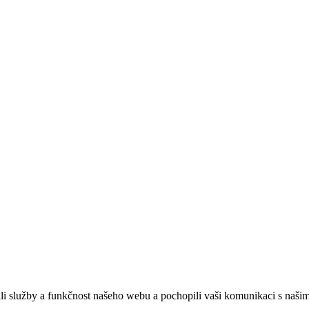
ebových stránek:
NET boost
služby a funkčnost našeho webu a pochopili vaši komunikaci s našimi