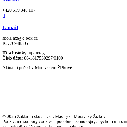
+420 519 346 107

E-mail
skola.mz@c-box.cz
IČ:
70948305
ID schránky:
updmtcg
Číslo účtu:
86-1817530297/0100
Aktuální počasí v Moravském Žižkově
© 2026 Základní škola T. G. Masaryka Moravský Žižkov |
Tvorba w
Používáme soubory cookies a podobné technologie, abychom umožnili 
technologií za účelem marketingu a analytiky.