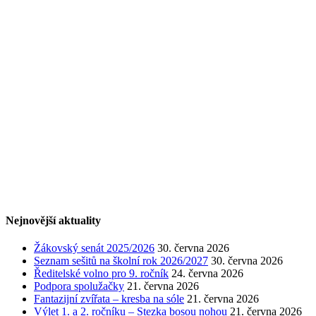
Nejnovější aktuality
Žákovský senát 2025/2026
30. června 2026
Seznam sešitů na školní rok 2026/2027
30. června 2026
Ředitelské volno pro 9. ročník
24. června 2026
Podpora spolužačky
21. června 2026
Fantazijní zvířata – kresba na sóle
21. června 2026
Výlet 1. a 2. ročníku – Stezka bosou nohou
21. června 2026