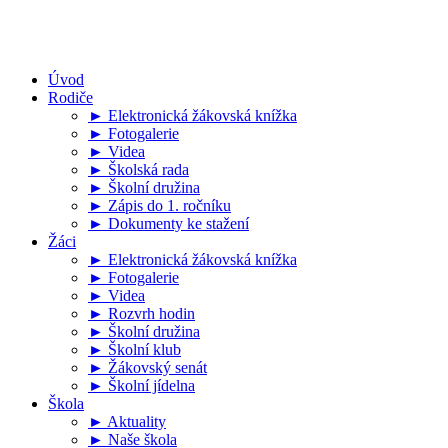
Úvod
Rodiče
► Elektronická žákovská knížka
► Fotogalerie
► Videa
► Školská rada
► Školní družina
► Zápis do 1. ročníku
► Dokumenty ke stažení
Žáci
► Elektronická žákovská knížka
► Fotogalerie
► Videa
► Rozvrh hodin
► Školní družina
► Školní klub
► Žákovský senát
► Školní jídelna
Škola
► Aktuality
► Naše škola