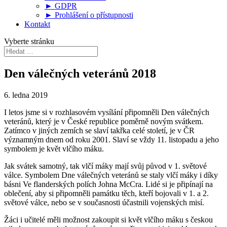
► GDPR
► Prohlášení o přístupnosti
Kontakt
Vyberte stránku
Den válečných veteránů 2018
6. ledna 2019
I letos jsme si v rozhlasovém vysílání připomněli Den válečných
veteránů, který je v České republice poměrně novým svátkem.
Zatímco v jiných zemích se slaví takřka celé století, je v ČR
významným dnem od roku 2001. Slaví se vždy 11. listopadu a jeho
symbolem je květ vlčího máku.
Jak svátek samotný, tak vlčí máky mají svůj původ v 1. světové
válce. Symbolem Dne válečných veteránů se staly vlčí máky i díky
básni Ve flanderských polích Johna McCra. Lidé si je připínají na
oblečení, aby si připomněli památku těch, kteří bojovali v 1. a 2.
světové válce, nebo se v současnosti účastnili vojenských misí.
Žáci i učitelé měli možnost zakoupit si květ vlčího máku s českou