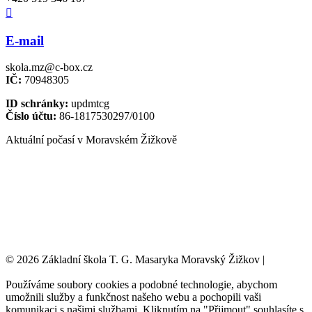

E-mail
skola.mz@c-box.cz
IČ:
70948305
ID schránky:
updmtcg
Číslo účtu:
86-1817530297/0100
Aktuální počasí v Moravském Žižkově
© 2026 Základní škola T. G. Masaryka Moravský Žižkov |
Tvorba
webových stránek:
NET boost
Používáme soubory cookies a podobné technologie, abychom
umožnili služby a funkčnost našeho webu a pochopili vaši
komunikaci s našimi službami. Kliknutím na "Přijmout" souhlasíte s