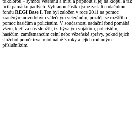
trikolorou – symbol veteránů a míru a připnout si jej na klopu, a tak
uctít památku padlých. Vybranou částku jsme zaslali nadačnímu
fondu
REGI Base I
. Ten byl založen v roce 2011 na pomoc
zraněným novodobým válečným veteránům, později se rozšířil o
pomoc hasičům a policistům. V současnosti nadační fond pomáhá
všem, kteří za nás sloužili, tz. bývalým vojákům, policistům,
hasičům, zaměstnancům celní nebo vězeňské správy, pokud jejich
služební poměr trval minimálně 3 roky a jejich rodinným
příslušníkům.