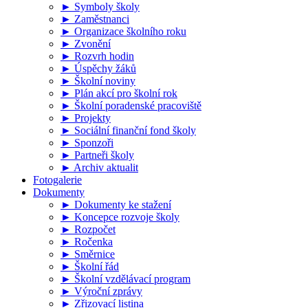
► Symboly školy
► Zaměstnanci
► Organizace školního roku
► Zvonění
► Rozvrh hodin
► Úspěchy žáků
► Školní noviny
► Plán akcí pro školní rok
► Školní poradenské pracoviště
► Projekty
► Sociální finanční fond školy
► Sponzoři
► Partneři školy
► Archiv aktualit
Fotogalerie
Dokumenty
► Dokumenty ke stažení
► Koncepce rozvoje školy
► Rozpočet
► Ročenka
► Směrnice
► Školní řád
► Školní vzdělávací program
► Výroční zprávy
► Zřizovací listina