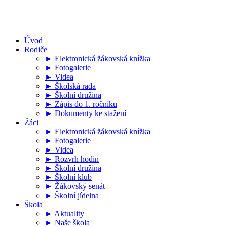
Úvod
Rodiče
► Elektronická žákovská knížka
► Fotogalerie
► Videa
► Školská rada
► Školní družina
► Zápis do 1. ročníku
► Dokumenty ke stažení
Žáci
► Elektronická žákovská knížka
► Fotogalerie
► Videa
► Rozvrh hodin
► Školní družina
► Školní klub
► Žákovský senát
► Školní jídelna
Škola
► Aktuality
► Naše škola