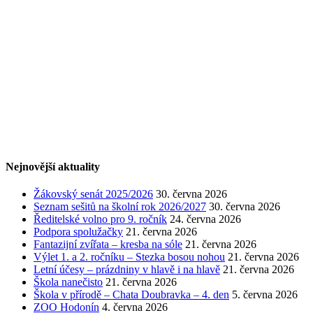
Nejnovější aktuality
Žákovský senát 2025/2026
30. června 2026
Seznam sešitů na školní rok 2026/2027
30. června 2026
Ředitelské volno pro 9. ročník
24. června 2026
Podpora spolužačky
21. června 2026
Fantazijní zvířata – kresba na sóle
21. června 2026
Výlet 1. a 2. ročníku – Stezka bosou nohou
21. června 2026
Letní účesy – prázdniny v hlavě i na hlavě
21. června 2026
Škola nanečisto
21. června 2026
Škola v přírodě – Chata Doubravka – 4. den
5. června 2026
ZOO Hodonín
4. června 2026