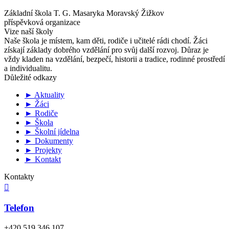
Základní škola T. G. Masaryka Moravský Žižkov
příspěvková organizace
Vize naší školy
Naše škola je místem, kam děti, rodiče i učitelé rádi chodí. Žáci
získají základy dobrého vzdělání pro svůj další rozvoj. Důraz je
vždy kladen na vzdělání, bezpečí, historii a tradice, rodinné prostředí
a individualitu.
Důležité odkazy
► Aktuality
► Žáci
► Rodiče
► Škola
► Školní jídelna
► Dokumenty
► Projekty
► Kontakt
Kontakty

Telefon
+420 519 346 107