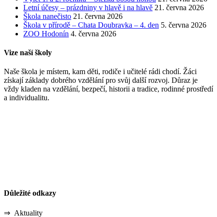
Letní účesy – prázdniny v hlavě i na hlavě
21. června 2026
Škola nanečisto
21. června 2026
Škola v přírodě – Chata Doubravka – 4. den
5. června 2026
ZOO Hodonín
4. června 2026
Vize naší školy
Naše škola je místem, kam děti, rodiče i učitelé rádi chodí. Žáci
získají základy dobrého vzdělání pro svůj další rozvoj. Důraz je
vždy kladen na vzdělání, bezpečí, historii a tradice, rodinné prostředí
a individualitu.
Důležité odkazy
⇒ Aktuality