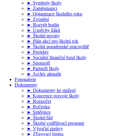
► Symboly školy
► Zaměstnanci
► Organizace školního roku
► Zvonění
► Rozvrh hodin
► Úspěchy žáků
► Školní noviny
► Plán akcí pro školní rok
► Školní poradenské pracoviště
► Projekty
► Sociální finanční fond školy
► Sponzoři
► Partneři školy
► Archiv aktualit
Fotogalerie
Dokumenty
► Dokumenty ke stažení
► Koncepce rozvoje školy
► Rozpočet
► Ročenka
► Směrnice
► Školní řád
► Školní vzdělávací program
► Výroční zprávy
► Zřizovací listina