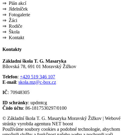
⇒ Plán akcí
⇒ Jídelníček
⇒ Fotogalerie
⇒ Žáci
⇒ Rodiče
⇒ Škola
⇒ Kontakt
Kontakty
Základní škola T. G. Masaryka
Bílovská 78, 691 01 Moravský Žižkov
Telefon
:
+420 519 346 107
E-mail
:
skola.mz@c-box.cz
IČ
: 70948305
ID schránky
: updmtcg
Číslo účtu
: 86-1817530297/0100
© Základní škola T. G. Masaryka Moravský Žižkov | Webové
stránky vyrobila agentura NET boost
Používáme soubory cookies a podobné technologie, abychom
umožnili služby a funkčnost našeho webu a pochopili vaši