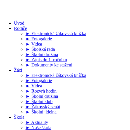
Úvod
Rodiče
► Elektronická žákovská knížka
► Fotogalerie
► Videa
► Školská rada
► Školní družina
► Zápis do 1. ročníku
► Dokumenty ke stažení
Žáci
► Elektronická žákovská knížka
► Fotogalerie
► Videa
► Rozvrh hodin
► Školní družina
► Školní klub
► Žákovský senát
► Školní jídelna
Škola
► Aktuality
► Naše škola