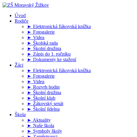
Úvod
Rodiče
► Elektronická žákovská knížka
► Fotogalerie
► Videa
► Školská rada
► Školní družina
► Zápis do 1. ročníku
► Dokumenty ke stažení
Žáci
► Elektronická žákovská knížka
► Fotogalerie
► Videa
► Rozvrh hodin
► Školní družina
► Školní klub
► Žákovský senát
► Školní jídelna
Škola
► Aktuality
► Naše škola
► Symboly školy
► Zaměstnanci