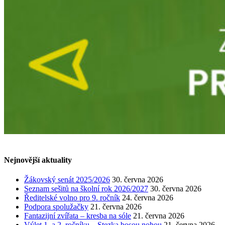
Nejnovější aktuality
Žákovský senát 2025/2026
30. června 2026
Seznam sešitů na školní rok 2026/2027
30. června 2026
Ředitelské volno pro 9. ročník
24. června 2026
Podpora spolužačky
21. června 2026
Fantazijní zvířata – kresba na sóle
21. června 2026
Výlet 1. a 2. ročníku – Stezka bosou nohou
21. června 2026