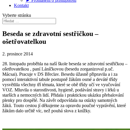
► Prohlášení o přístupnosti
Kontakt
Vyberte stránku
Beseda se zdravotní sestřičkou –
ošetřovatelkou
2. prosince 2014
28. listopadu proběhla na naší škole beseda se zdravotní sestřičkou –
ošetřovatelkou , paní Láníčkovou (besedu zorganizoval p.uč.
Mácsai). Pracuje v DS Břeclav. Besedu úžasně připravila a i za
pomocí interaktivní tabule postupně žákům osmé a deváté třídy
vysvětlila všechny tří témata, které se obě třídy učí ve vyučování
VOZ. Mluvila o starostlivosti, hygieně, podávání stravy i léků u
starších a nemocných lidí. Přidala i praktickou ukázku přebalování
plenky pro dospělé. Na závěr odpovídala na otázky samotných
žáků. Touto cestou jí děkujeme za opravdu poučné vyprávění, které
žákům dalo určitě víc, než pouhá slova z knížky.