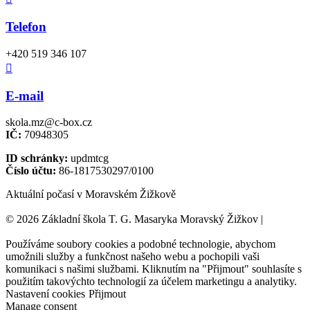
Telefon
+420 519 346 107

E-mail
skola.mz@c-box.cz
IČ:
70948305
ID schránky:
updmtcg
Číslo účtu:
86-1817530297/0100
Aktuální počasí v Moravském Žižkově
© 2026 Základní škola T. G. Masaryka Moravský Žižkov |
Tvorba
webových stránek:
NET boost
Používáme soubory cookies a podobné technologie, abychom
umožnili služby a funkčnost našeho webu a pochopili vaši
komunikaci s našimi službami. Kliknutím na "Přijmout" souhlasíte s
použitím takovýchto technologií za účelem marketingu a analytiky.
Nastavení cookies
Přijmout
Manage consent