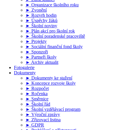
► Organizace školního roku
► Zvonění
► Rozvrh hodin
► Úspěchy žáků
► Školní noviny
► Plán akcí pro školní rok
► Školní poradenské pracoviště
► Projekty
► Sociální finanční fond školy
► Sponzoři
► Partneři školy
► Archiv aktualit
Fotogalerie
Dokumenty
► Dokumenty ke stažení
► Koncepce rozvoje školy
► Rozpočet
► Ročenka
► Směrnice
► Školní řád
► Školní vzdělávací program
► Výroční zprávy
► Zřizovací listina
► GDPR