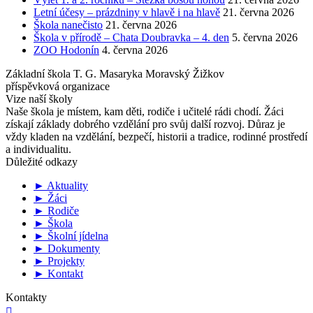
Letní účesy – prázdniny v hlavě i na hlavě
21. června 2026
Škola nanečisto
21. června 2026
Škola v přírodě – Chata Doubravka – 4. den
5. června 2026
ZOO Hodonín
4. června 2026
Základní škola T. G. Masaryka Moravský Žižkov
příspěvková organizace
Vize naší školy
Naše škola je místem, kam děti, rodiče i učitelé rádi chodí. Žáci
získají základy dobrého vzdělání pro svůj další rozvoj. Důraz je
vždy kladen na vzdělání, bezpečí, historii a tradice, rodinné prostředí
a individualitu.
Důležité odkazy
► Aktuality
► Žáci
► Rodiče
► Škola
► Školní jídelna
► Dokumenty
► Projekty
► Kontakt
Kontakty
