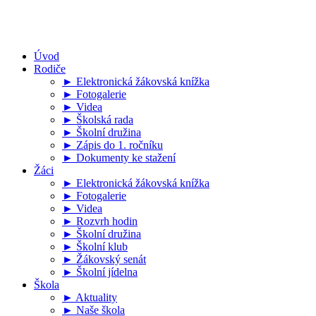
Úvod
Rodiče
► Elektronická žákovská knížka
► Fotogalerie
► Videa
► Školská rada
► Školní družina
► Zápis do 1. ročníku
► Dokumenty ke stažení
Žáci
► Elektronická žákovská knížka
► Fotogalerie
► Videa
► Rozvrh hodin
► Školní družina
► Školní klub
► Žákovský senát
► Školní jídelna
Škola
► Aktuality
► Naše škola