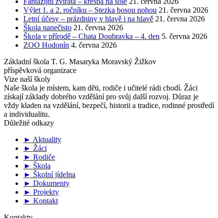
Fantazijní zvířata – kresba na sóle
21. června 2026
Výlet 1. a 2. ročníku – Stezka bosou nohou
21. června 2026
Letní účesy – prázdniny v hlavě i na hlavě
21. června 2026
Škola nanečisto
21. června 2026
Škola v přírodě – Chata Doubravka – 4. den
5. června 2026
ZOO Hodonín
4. června 2026
Základní škola T. G. Masaryka Moravský Žižkov
příspěvková organizace
Vize naší školy
Naše škola je místem, kam děti, rodiče i učitelé rádi chodí. Žáci
získají základy dobrého vzdělání pro svůj další rozvoj. Důraz je
vždy kladen na vzdělání, bezpečí, historii a tradice, rodinné prostředí
a individualitu.
Důležité odkazy
► Aktuality
► Žáci
► Rodiče
► Škola
► Školní jídelna
► Dokumenty
► Projekty
► Kontakt
Kontakty