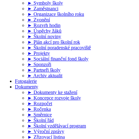
► Symboly školy
► Zaměstnanci
► Organizace školního roku
► Zvonění
► Rozvrh hodin
► Úspěchy žáků
► Školní noviny
► Plán akcí pro školní rok
► Školní poradenské pracoviště
► Projekty
► Sociální finanční fond školy
► Sponzoři
► Partneři školy
► Archiv aktualit
Fotogalerie
Dokumenty
► Dokumenty ke stažení
► Koncepce rozvoje školy
► Rozpočet
► Ročenka
► Směrnice
► Školní řád
► Školní vzdělávací program
► Výroční zprávy
► Zřizovací listina