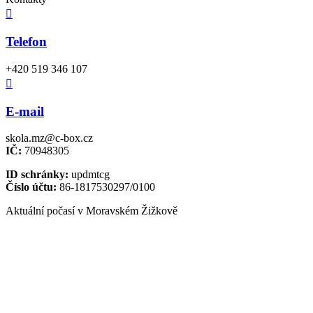

Telefon
+420 519 346 107

E-mail
skola.mz@c-box.cz
IČ:
70948305
ID schránky:
updmtcg
Číslo účtu:
86-1817530297/0100
Aktuální počasí v Moravském Žižkově