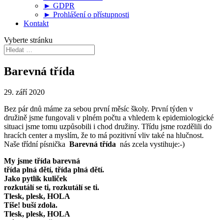
► GDPR
► Prohlášení o přístupnosti
Kontakt
Vyberte stránku
Barevná třída
29. září 2020
Bez pár dnů máme za sebou první měsíc školy. První týden v
družině jsme fungovali v plném počtu a vhledem k epidemiologické
situaci jsme tomu uzpůsobili i chod družiny. Třídu jsme rozdělili do
hracích center a myslím, že to má pozitivní vliv také na hlučnost.
Naše třídní písnička
Barevná třída
nás zcela vystihuje:-)
My jsme třída barevná
třída plná dětí, třída plná dětí.
Jako pytlík kuliček
rozkutálí se ti, rozkutálí se ti.
Tlesk, plesk, HOLA
Tiše! buší zdola.
Tlesk, plesk, HOLA