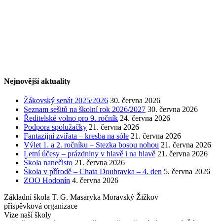
Nejnovější aktuality
Žákovský senát 2025/2026
30. června 2026
Seznam sešitů na školní rok 2026/2027
30. června 2026
Ředitelské volno pro 9. ročník
24. června 2026
Podpora spolužačky
21. června 2026
Fantazijní zvířata – kresba na sóle
21. června 2026
Výlet 1. a 2. ročníku – Stezka bosou nohou
21. června 2026
Letní účesy – prázdniny v hlavě i na hlavě
21. června 2026
Škola nanečisto
21. června 2026
Škola v přírodě – Chata Doubravka – 4. den
5. června 2026
ZOO Hodonín
4. června 2026
Základní škola T. G. Masaryka Moravský Žižkov
příspěvková organizace
Vize naší školy