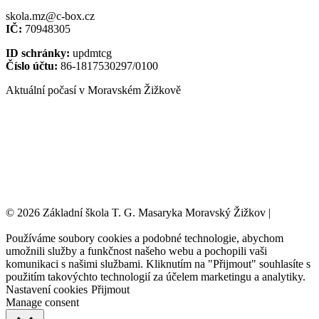
skola.mz@c-box.cz
IČ:
70948305
ID schránky:
updmtcg
Číslo účtu:
86-1817530297/0100
Aktuální počasí v Moravském Žižkově
© 2026 Základní škola T. G. Masaryka Moravský Žižkov |
Tvorba
webových stránek:
NET boost
Používáme soubory cookies a podobné technologie, abychom
umožnili služby a funkčnost našeho webu a pochopili vaši
komunikaci s našimi službami. Kliknutím na "Přijmout" souhlasíte s
použitím takovýchto technologií za účelem marketingu a analytiky.
Nastavení cookies
Přijmout
Manage consent