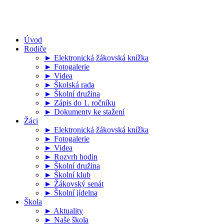
Úvod
Rodiče
► Elektronická žákovská knížka
► Fotogalerie
► Videa
► Školská rada
► Školní družina
► Zápis do 1. ročníku
► Dokumenty ke stažení
Žáci
► Elektronická žákovská knížka
► Fotogalerie
► Videa
► Rozvrh hodin
► Školní družina
► Školní klub
► Žákovský senát
► Školní jídelna
Škola
► Aktuality
► Naše škola