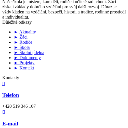
Naše škola je místem, kam děti, rodiče i učitelé rádi chodí. Žáci
získají základy dobrého vzdělání pro svůj další rozvoj. Důraz je
vždy kladen na vzdělání, bezpečí, historii a tradice, rodinné prostředí
a individualitu.
Důležité odkazy
► Aktuality
► Žáci
► Rodiče
► Škola
► Školní jídelna
► Dokumenty
► Projekty
► Kontakt
Kontakty

Telefon
+420 519 346 107

E-mail