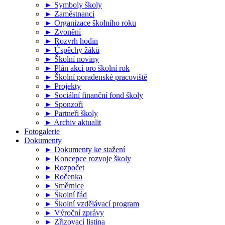
► Symboly školy
► Zaměstnanci
► Organizace školního roku
► Zvonění
► Rozvrh hodin
► Úspěchy žáků
► Školní noviny
► Plán akcí pro školní rok
► Školní poradenské pracoviště
► Projekty
► Sociální finanční fond školy
► Sponzoři
► Partneři školy
► Archiv aktualit
Fotogalerie
Dokumenty
► Dokumenty ke stažení
► Koncepce rozvoje školy
► Rozpočet
► Ročenka
► Směrnice
► Školní řád
► Školní vzdělávací program
► Výroční zprávy
► Zřizovací listina