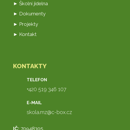
► Školní jídelna
► Dokumenty
► Projekty
► Kontakt
KONTAKTY
TELEFON
+420 519 346 107
E-MAIL
skola.mz@c-box.cz
IČ:
70948305